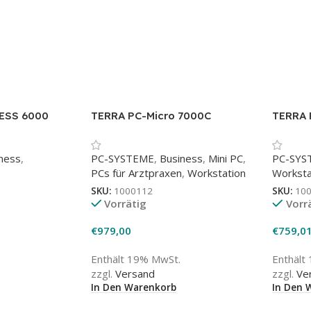
ESS 6000
TERRA PC-Micro 7000C
TERRA 
GREENLINE
ness
,
PC-SYSTEME
,
Business
,
Mini PC
,
PC-SYS
PCs für Arztpraxen
,
Workstation
Worksta
SKU:
1000112
SKU:
10
Vorrätig
Vorr
€
979,00
€
759,0
Enthält 19% MwSt.
Enthält
zzgl.
Versand
zzgl.
Ve
In Den Warenkorb
In Den 