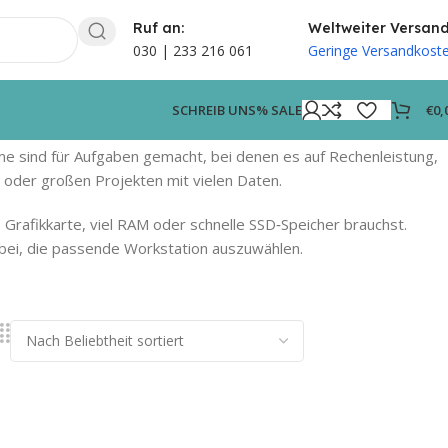
Ruf an:
Weltweiter Versan
030 | 233 216 061
Geringe Versandkost
€
0,
SCHREIB UNS
% SALE
me sind für Aufgaben gemacht, bei denen es auf Rechenleistung,
 oder großen Projekten mit vielen Daten.
Grafikkarte, viel RAM oder schnelle SSD‑Speicher brauchst.
dabei, die passende Workstation auszuwählen.