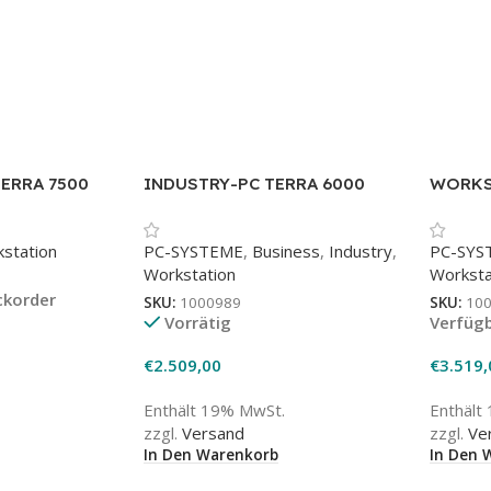
ERRA 7500
INDUSTRY-PC TERRA 6000
WORKS
)
(auf An
station
PC-SYSTEME
,
Business
,
Industry
,
PC-SYS
Workstation
Worksta
ckorder
SKU:
1000989
SKU:
10
Vorrätig
Verfügb
€
2.509,00
€
3.519,
Enthält 19% MwSt.
Enthält
zzgl.
Versand
zzgl.
Ve
In Den Warenkorb
In Den 