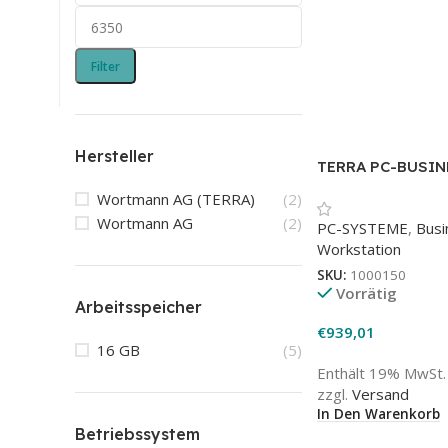
Filter
Hersteller
TERRA PC-BUSIN
Wortmann AG (TERRA)
(2)
Wortmann AG
(2)
PC-SYSTEME
,
Busi
Workstation
SKU:
1000150
Vorrätig
Arbeitsspeicher
€
939,01
16 GB
(5)
Enthält 19% MwSt.
zzgl.
Versand
In Den Warenkorb
Betriebssystem