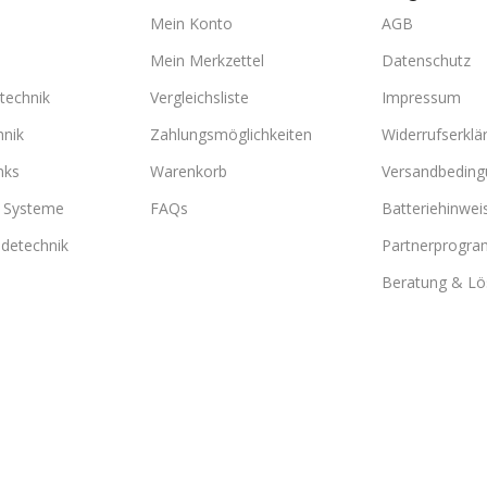
Mein Konto
AGB
Mein Merkzettel
Datenschutz
technik
Vergleichsliste
Impressum
hnik
Zahlungsmöglichkeiten
Widerrufserklä
nks
Warenkorb
Versandbedin
e Systeme
FAQs
Batteriehinwei
detechnik
Partnerprogr
Beratung & L