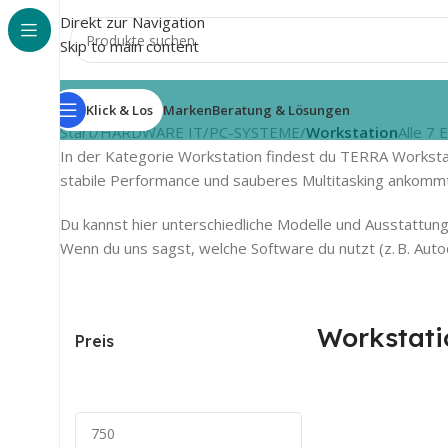
Direkt zur Navigation
Skip to main content
Klick & Los
Marken
Beratung & Lösungen
Start
/
HARDWARE IT
/
PC-SYSTEME
/
Workstation
Alle 7
In der Kategorie Workstation findest du TERRA Workstat
stabile Performance und sauberes Multitasking ankommt
Du kannst hier unterschiedliche Modelle und Ausstattun
Wenn du uns sagst, welche Software du nutzt (z. B. Auto
Workstati
Preis