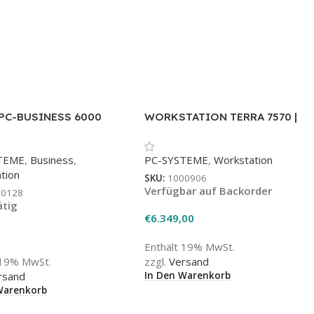
PC-BUSINESS 6000
WORKSTATION TERRA 7570 |
Intel XEON (auf Anfrage)
TEME
,
Business
,
PC-SYSTEME
,
Workstation
tion
SKU:
1000906
Verfügbar auf Backorder
00128
ätig
€
6.349,00
1
Enthält 19% MwSt.
 19% MwSt.
zzgl.
Versand
In Den Warenkorb
rsand
Warenkorb