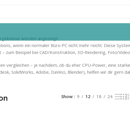
 Ergebnisse werden angezeigt
ions, wenn ein normaler Büro‑PC nicht mehr reicht. Diese Syste
 – zum Beispiel bei CAD/Konstruktion, 3D‑Rendering, Foto/Video
gen vergleichen – je nachdem, ob du eher CPU‑Power, eine starke 
desk, SolidWorks, Adobe, DaVinci, Blender), helfen wir dir gern 
on
Show
9
12
18
24