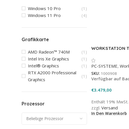
Windows 10 Pro
(1)
Windows 11 Pro
(4)
Grafikkarte
WORKSTATION T
AMD Radeon™ 740M
(1)
BTO (auf Anfrage
Intel Iris Xe Graphics
(1)
Intel® Graphics
(1)
PC-SYSTEME
,
Work
RTX A2000 Professional
SKU:
1000908
(1)
Verfügbar auf Ba
Graphics
€
3.479,00
Enthält 19% MwSt.
Prozessor
zzgl.
Versand
In Den Warenkorb