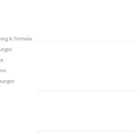
rung & Formular
gungen
se
amm
ösungen