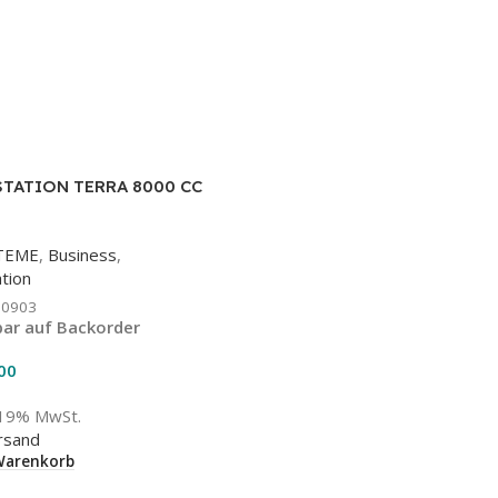
TATION TERRA 8000 CC
frage)
TEME
,
Business
,
tion
00903
ar auf Backorder
00
 19% MwSt.
rsand
Warenkorb