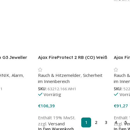
b G3 Jeweller
Ajax FireProtect 2 RB (CO) Weiß
Ajax Fi
rale
| Kohlenmonoxidmelder
(Heat/
HNIK
,
Alarm
,
Rauch & Hitzemelder
,
Sicherheit
Rauch &
im Innenbereich
im Inne
H1
SKU:
63212.166.WH1
SKU:
52
Vorrätig
Vorr
€
106,39
€
91,27
Enthält 19% MwSt.
Enthält
1
2
3
4
5
zzgl.
Versand
zzgl.
Ve
In Den Warenkorb
In Den 