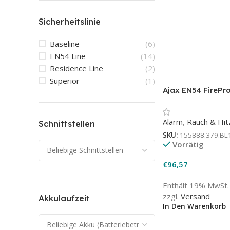
Sicherheitslinie
Baseline
(6)
EN54 Line
(14)
Residence Line
(2)
Superior
(1)
Ajax EN54 FirePr
(Heat/Smoke) sc
Rauchmelder
Alarm
,
Rauch & Hi
Schnittstellen
SKU:
155888.379.BL
Vorrätig
€
96,57
Enthält 19% MwSt.
zzgl.
Versand
Akkulaufzeit
In Den Warenkorb