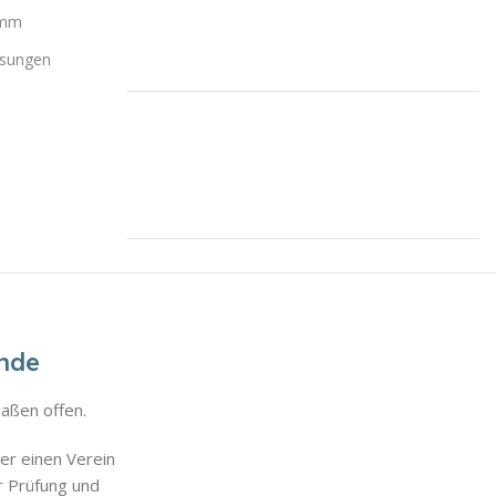
amm
ösungen
unde
aßen offen.
er einen Verein
r Prüfung und