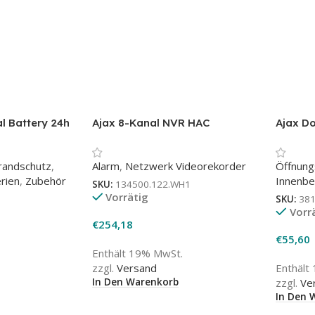
l Battery 24h
Ajax 8-Kanal NVR HAC
Ajax Do
Akku für
Netzwerkrekorder in weiß
weiß –
rnzentralen
Erschü
randschutz
,
Alarm
,
Netzwerk Videorekorder
Öffnun
Neigun
rien
,
Zubehör
Innenbe
SKU:
134500.122.WH1
Vorrätig
H
SKU:
38
Vorr
€
254,18
€
55,60
Enthält 19% MwSt.
zzgl.
Versand
Enthält
In Den Warenkorb
zzgl.
Ve
In Den 