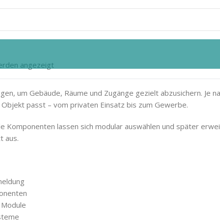
erden angezeigt
gen, um Gebäude, Räume und Zugänge gezielt abzusichern. Je n
Objekt passt – vom privaten Einsatz bis zum Gewerbe.
Viele Komponenten lassen sich modular auswählen und später erweit
t aus.
meldung
onenten
d Module
ysteme