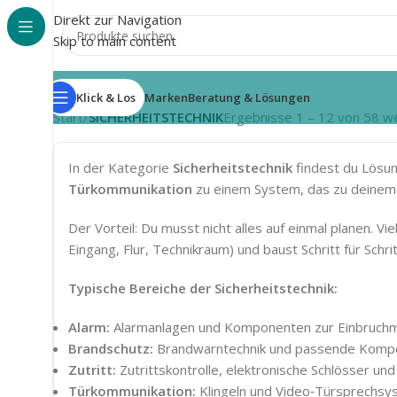
Direkt zur Navigation
Skip to main content
Klick & Los
Marken
Beratung & Lösungen
Start
/
SICHERHEITSTECHNIK
Ergebnisse 1 – 12 von 58 w
In der Kategorie
Sicherheitstechnik
findest du Lösun
Türkommunikation
zu einem System, das zu deinem 
Der Vorteil: Du musst nicht alles auf einmal planen. 
Eingang, Flur, Technikraum) und baust Schritt für Schrit
Typische Bereiche der Sicherheitstechnik:
Alarm:
Alarmanlagen und Komponenten zur Einbruch
Brandschutz:
Brandwarntechnik und passende Komp
Zutritt:
Zutrittskontrolle, elektronische Schlösser un
Türkommunikation:
Klingeln und Video‑Türsprechs