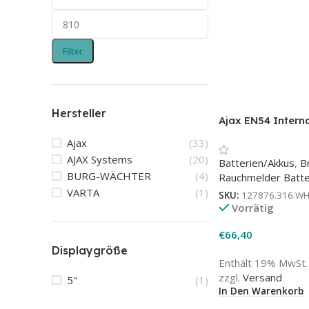
Filter
Hersteller
Ajax EN54 Interna
weiß – Notstrom-
Ajax
(33)
FireHub Brandwa
AJAX Systems
(20)
Batterien/Akkus
,
B
BURG-WÄCHTER
(4)
Rauchmelder Batte
VARTA
(1)
SKU:
127876.316.W
Vorrätig
€
66,40
Displaygröße
Enthält 19% MwSt.
zzgl.
Versand
5"
(1)
In Den Warenkorb