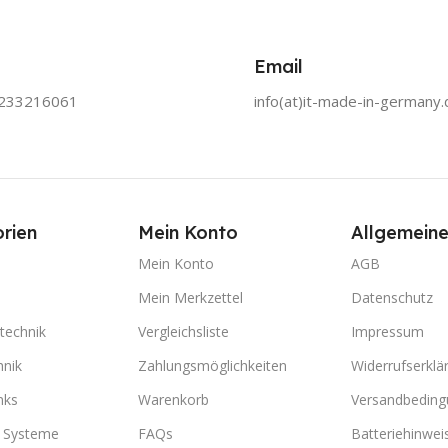
Email
0233216061
info(at)it-made-in-germany.
rien
Mein Konto
Allgemeine
Mein Konto
AGB
Mein Merkzettel
Datenschutz
technik
Vergleichsliste
Impressum
hnik
Zahlungsmöglichkeiten
Widerrufserklä
nks
Warenkorb
Versandbedin
e Systeme
FAQs
Batteriehinwei