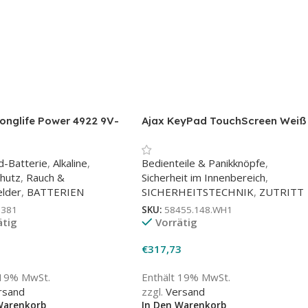
onglife Power 4922 9V-
Ajax KeyPad TouchScreen Weiß
1er Blister
d-Batterie
,
Alkaline
,
Bedienteile & Panikknöpfe
,
hutz
,
Rauch &
Sicherheit im Innenbereich
,
lder
,
BATTERIEN
SICHERHEITSTECHNIK
,
ZUTRITT
0381
SKU:
58455.148.WH1
ätig
Vorrätig
€
317,73
 19% MwSt.
Enthält 19% MwSt.
rsand
zzgl.
Versand
Warenkorb
In Den Warenkorb