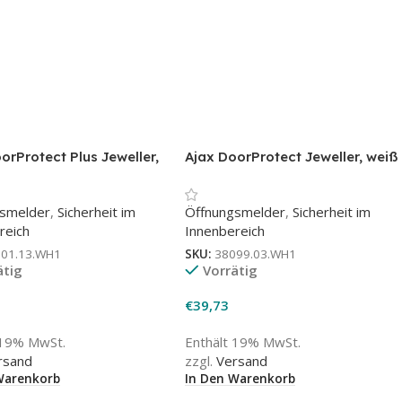
orProtect Plus Jeweller,
Ajax DoorProtect Jeweller, weiß
 Öffnungsmelder mit
– Funk-Öffnungsmelder für
tterungs- &
Türen & Fenster
gsmelder
,
Sicherheit im
Öffnungsmelder
,
Sicherheit im
gssensor
reich
Innenbereich
101.13.WH1
SKU:
38099.03.WH1
ätig
Vorrätig
€
39,73
 19% MwSt.
Enthält 19% MwSt.
rsand
zzgl.
Versand
Warenkorb
In Den Warenkorb