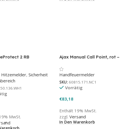
reProtect 2 RB
Ajax Manual Call Point, rot –
Smoke) Weiß
Funk-Handfeuermelder (DKM)
nach EN 54-11
 Hitzemelder
,
Sicherheit
Handfeuermelder
nbereich
SKU:
60815.171.NC1
Vorrätig
250.136.WH1
ätig
€
83,18
Enthält 19% MwSt.
 19% MwSt.
zzgl.
Versand
→
In Den Warenkorb
rsand
Warenkorb