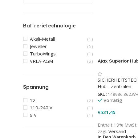
Battrerietechnologie
Alkali-Metall
(1)
Jeweller
(5)
TurboWings
(1)
VRLA-AGM
(2)
Ajax Superior Hu
Weiß | Alarmzent
SICHERHEITSTEC
Hub - Zentralen
Spannung
SKU:
148936.362.W
Vorrätig
12
(2)
110-240 V
(1)
€
531,45
9 V
(1)
Enthält 19% MwSt.
zzgl.
Versand
In Den Warenkorb