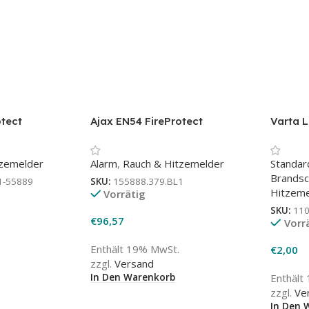
otect
Ajax EN54 FireProtect
Varta L
hwarz |
(Heat/Smoke) weiß |
Block | 
Rauchmelder
tzemelder
Alarm
,
Rauch & Hitzemelder
Standar
Brandsc
1-55889
SKU:
155888.379.BL1
Hitzeme
Vorrätig
SKU:
11
€
96,57
Vorr
Enthält 19% MwSt.
€
2,00
zzgl.
Versand
In Den Warenkorb
Enthält
zzgl.
Ve
In Den 