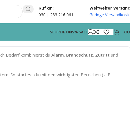
Ruf an:
Weltweiter Versan
030 | 233 216 061
Geringe Versandkost
€
0,
SCHREIB UNS
% SALE
ach Bedarf kombinierst du
Alarm
,
Brandschutz
,
Zutritt
und
ern. So startest du mit den wichtigsten Bereichen (z. B.