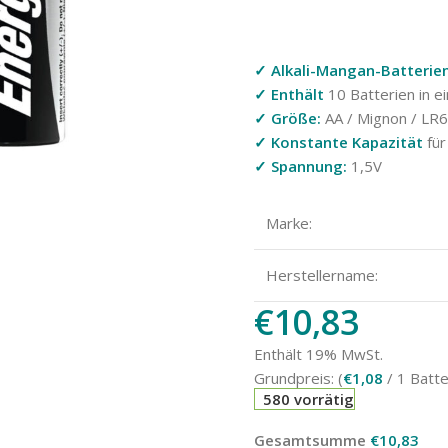
✓ Alkali-Mangan-Batterie
✓ Enthält
10 Batterien in e
✓ Größe:
AA / Mignon / LR
✓ Konstante Kapazität
für
✓ Spannung:
1,5V
Marke:
Herstellername:
€
10,83
Enthält 19% MwSt.
Grundpreis: (
€
1,08
/ 1 Batte
580 vorrätig
Gesamtsumme
€
10,83