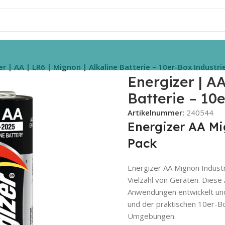
er | AA | LR6 | Mignon | Alkaline Batterie – 10er-Box Industri
Energizer | AA
Batterie – 10
Artikelnummer:
240544
Energizer AA Mi
Pack
Energizer AA Mignon Industri
Vielzahl von Geräten. Diese 
Anwendungen entwickelt und
und der praktischen 10er-Box
Umgebungen.