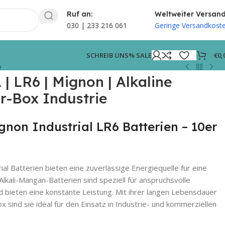
Ruf an:
Weltweiter Versan
030 | 233 216 061
Geringe Versandkost
€
0,
SCHREIB UNS
% SALE
e
 | LR6 | Mignon | Alkaline
er-Box Industrie
gnon Industrial LR6 Batterien – 10er
al Batterien bieten eine zuverlässige Energiequelle für eine
Alkali-Mangan-Batterien sind speziell für anspruchsvolle
 bieten eine konstante Leistung. Mit ihrer langen Lebensdauer
 sind sie ideal für den Einsatz in Industrie- und kommerziellen