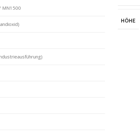
 / MN1500
HÖHE
gandioxid)
(Industrieausführung)
e