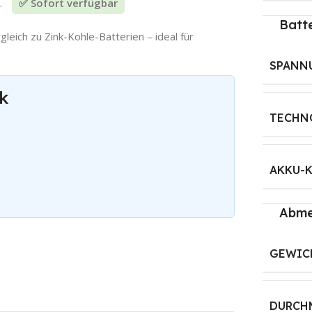
r.
✅ Sofort verfügbar
Batte
eich zu Zink-Kohle-Batterien – ideal für
SPANN
ck
TECHN
AKKU-K
Abme
GEWIC
DURCH