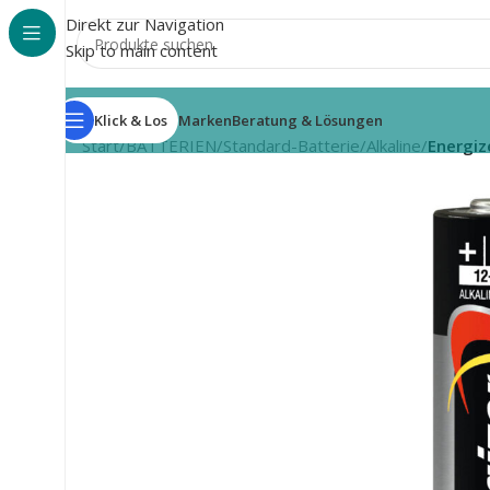
Direkt zur Navigation
Skip to main content
Klick & Los
Marken
Beratung & Lösungen
Start
/
BATTERIEN
/
Standard-Batterie
/
Alkaline
/
Energiz