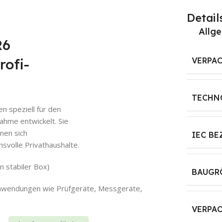
Detail
Allg
R6
rofi-
VERPA
TECHN
n speziell für den
ahme entwickelt. Sie
gnen sich
IEC B
svolle Privathaushalte.
n stabiler Box)
BAUGRÖ
e Anwendungen wie Prüfgeräte, Messgeräte,
VERPA