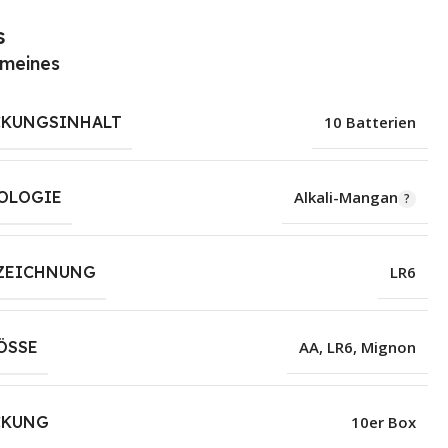
s
emeines
CKUNGSINHALT
10 Batterien
OLOGIE
Alkali-Mangan
EZEICHNUNG
LR6
SSE
AA
,
LR6
,
Mignon
CKUNG
10er Box