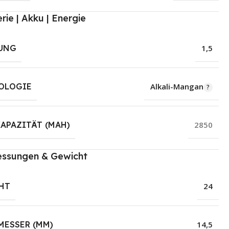
rie | Akku | Energie
UNG
1,5
OLOGIE
Alkali-Mangan
APAZITÄT (MAH)
2850
ssungen & Gewicht
HT
24
MESSER (MM)
14,5