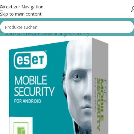
Direkt zur Navigation
Skip to main content
Start
/
SOFTWARE
/
Anwendungen
/
Security