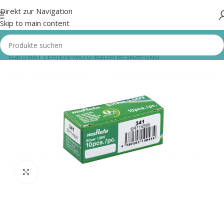
Direkt zur Navigation
Skip to main content
Start
/
BATTERIEN
/
Micro-Batterie
/
Silberoxid
Zum Vergrößern klicken