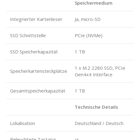
Speichermedium
Integrierter Kartenleser
Ja, micro-SD
SSD Schnittstelle
PCIe (NVMe)
SSD Speicherkapazität
1 TB
1 x M.2 2280 SSD, PCIe
Speicherkartensteckplätze
Gen4x4 Interface
Gesamtspeicherkapazität
1 TB
Technische Details
Lokalisation
Deutschland / Deutsch
Beleuchtete Tastatur
ja