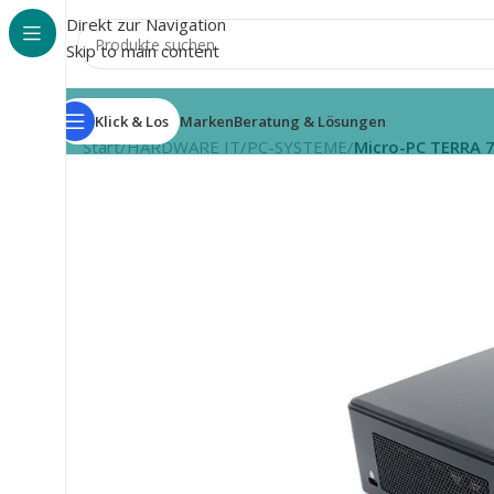
Direkt zur Navigation
Skip to main content
Klick & Los
Marken
Beratung & Lösungen
Start
/
HARDWARE IT
/
PC-SYSTEME
/
Micro-PC TERRA 7