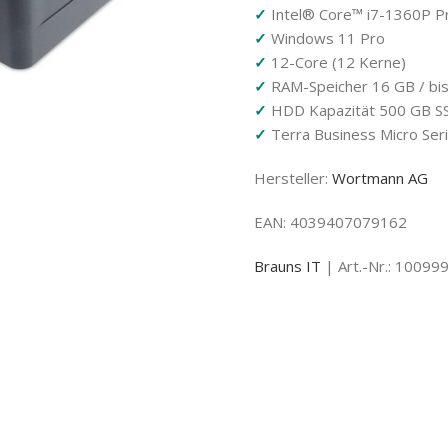
✓
Intel® Core™ i7-1360P P
✓
Windows 11 Pro
✓
12-Core (12 Kerne)
✓
RAM-Speicher 16 GB / bi
✓
HDD Kapazität 500 GB S
✓
Terra Business Micro Ser
Hersteller:
Wortmann AG
EAN: 4039407079162
Brauns IT
| Art.-Nr.: 10099