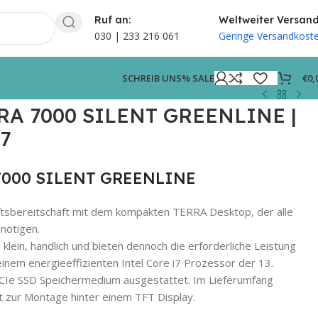
Ruf an:
Weltweiter Versan
030 | 233 216 061
Geringe Versandkost
€
0,
SCHREIB UNS
% SALE
RA 7000 SILENT GREENLINE |
i7
 7000 SILENT GREENLINE
ftsbereitschaft mit dem kompakten TERRA Desktop, der alle
enötigen.
 klein, handlich und bieten dennoch die erforderliche Leistung
 einem energieeffizienten Intel Core i7 Prozessor der 13.
CIe SSD Speichermedium ausgestattet. Im Lieferumfang
t zur Montage hinter einem TFT Display.