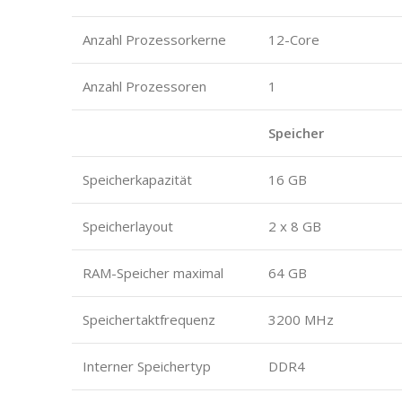
Anzahl Prozessorkerne
12-Core
Anzahl Prozessoren
1
Speicher
Speicherkapazität
16 GB
Speicherlayout
2 x 8 GB
RAM-Speicher maximal
64 GB
Speichertaktfrequenz
3200 MHz
Interner Speichertyp
DDR4