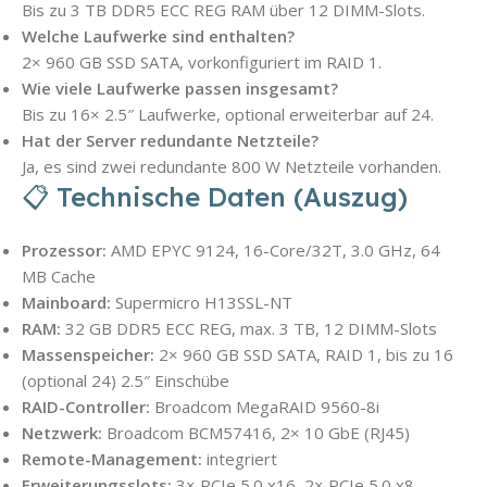
Bis zu 3 TB DDR5 ECC REG RAM über 12 DIMM-Slots.
Welche Laufwerke sind enthalten?
2× 960 GB SSD SATA, vorkonfiguriert im RAID 1.
Wie viele Laufwerke passen insgesamt?
Bis zu 16× 2.5″ Laufwerke, optional erweiterbar auf 24.
Hat der Server redundante Netzteile?
Ja, es sind zwei redundante 800 W Netzteile vorhanden.
📋 Technische Daten (Auszug)
Prozessor:
AMD EPYC 9124, 16-Core/32T, 3.0 GHz, 64
MB Cache
Mainboard:
Supermicro H13SSL-NT
RAM:
32 GB DDR5 ECC REG, max. 3 TB, 12 DIMM-Slots
Massenspeicher:
2× 960 GB SSD SATA, RAID 1, bis zu 16
(optional 24) 2.5″ Einschübe
RAID-Controller:
Broadcom MegaRAID 9560-8i
Netzwerk:
Broadcom BCM57416, 2× 10 GbE (RJ45)
Remote-Management:
integriert
Erweiterungsslots:
3× PCIe 5.0 x16, 2× PCIe 5.0 x8