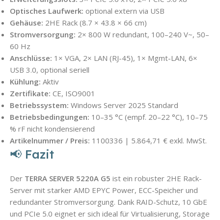
Optisches Laufwerk:
optional extern via USB
Gehäuse:
2HE Rack (8.7 × 43.8 × 66 cm)
Stromversorgung:
2× 800 W redundant, 100–240 V~, 50–
60 Hz
Anschlüsse:
1× VGA, 2× LAN (RJ-45), 1× Mgmt-LAN, 6×
USB 3.0, optional seriell
Kühlung:
Aktiv
Zertifikate:
CE, ISO9001
Betriebssystem:
Windows Server 2025 Standard
Betriebsbedingungen:
10–35 °C (empf. 20–22 °C), 10–75
% rF nicht kondensierend
Artikelnummer / Preis:
1100336 | 5.864,71 € exkl. MwSt.
📢 Fazit
Der
TERRA SERVER 5220A G5
ist ein robuster 2HE Rack-
Server mit starker AMD EPYC Power, ECC-Speicher und
redundanter Stromversorgung. Dank RAID-Schutz, 10 GbE
und PCIe 5.0 eignet er sich ideal für Virtualisierung, Storage