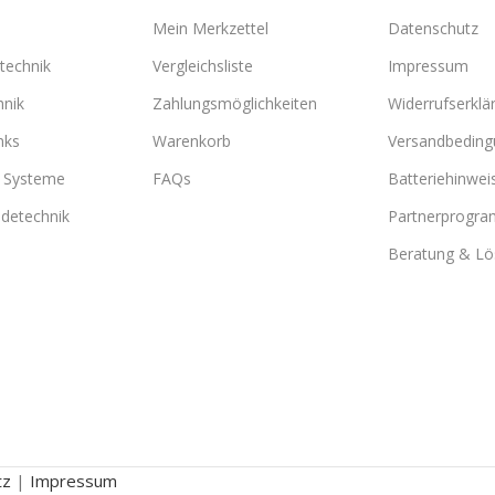
Mein Merkzettel
Datenschutz
technik
Vergleichsliste
Impressum
hnik
Zahlungsmöglichkeiten
Widerrufserklä
nks
Warenkorb
Versandbedin
e Systeme
FAQs
Batteriehinwei
detechnik
Partnerprogr
Beratung & L
tz
|
Impressum