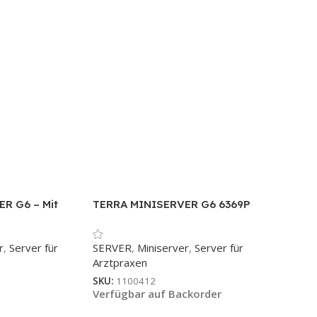
R G6 – Mit
TERRA MINISERVER G6 6369P
2025
r
,
Server für
SERVER
,
Miniserver
,
Server für
Arztpraxen
SKU:
1100412
Verfügbar auf Backorder