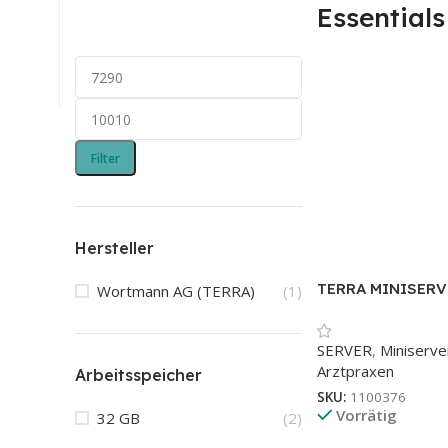
Essentials
Filter
Hersteller
TERRA MINISERVE
Wortmann AG (TERRA)
(1)
Windows Server 
Essentials
SERVER
,
Miniserve
Arztpraxen
Arbeitsspeicher
SKU:
1100376
Vorrätig
32 GB
(2)