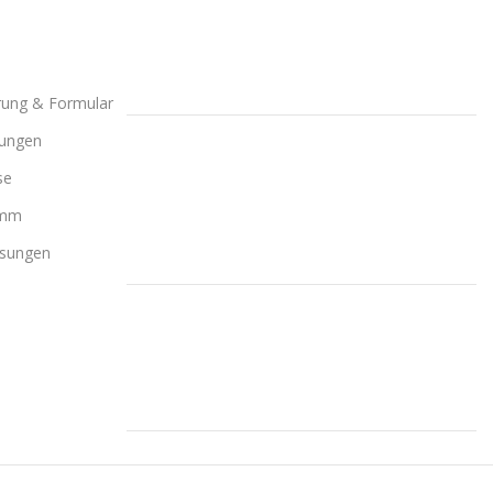
rung & Formular
gungen
se
amm
ösungen