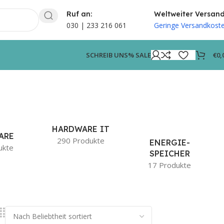
Ruf an:
Weltweiter Versan
030 | 233 216 061
Geringe Versandkost
€
0,
SCHREIB UNS
% SALE
HARDWARE IT
ARE
290 Produkte
ENERGIE-
ukte
SPEICHER
17 Produkte