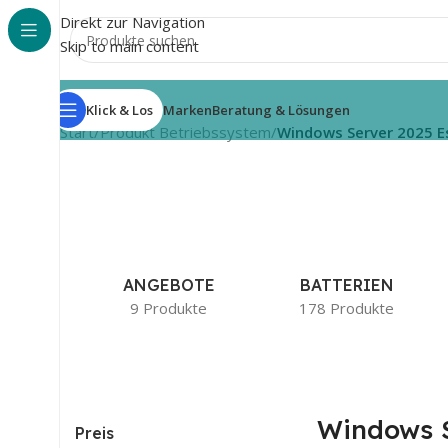
Direkt zur Navigation
Skip to main content
Klick & Los
Marken
Beratung & Lösungen
Start
/
Produkt Betriebssystem
/
Windows Server 2025 E
ANGEBOTE
BATTERIEN
9 Produkte
178 Produkte
Windows 
Preis