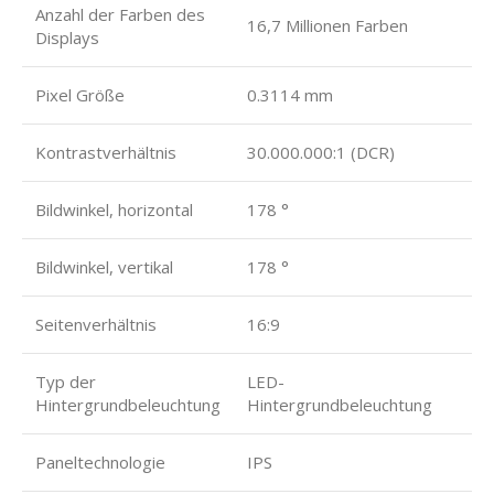
Anzahl der Farben des
16,7 Millionen Farben
Displays
Pixel Größe
0.3114 mm
Kontrastverhältnis
30.000.000:1 (DCR)
Bildwinkel, horizontal
178 °
Bildwinkel, vertikal
178 °
Seitenverhältnis
16:9
Typ der
LED-
Hintergrundbeleuchtung
Hintergrundbeleuchtung
Paneltechnologie
IPS