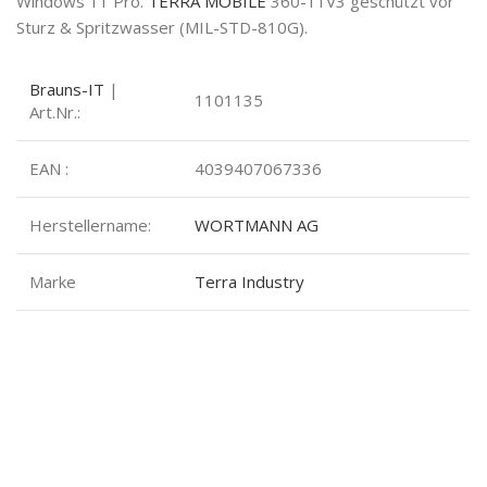
Windows 11 Pro.
TERRA MOBILE
360-11V3 geschützt vor
Sturz & Spritzwasser (MIL-STD-810G)
.
Brauns-IT
|
1101135
Art.Nr.:
EAN :
4039407067336
Herstellername:
WORTMANN AG
Marke
Terra Industry