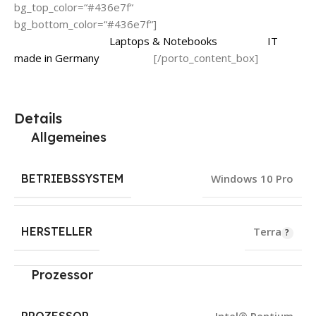
bg_top_color=“#436e7f“
bg_bottom_color=“#436e7f“]
Laptops, die Geschichten
erzählen – Weitere
Laptops & Notebooks
aus dem ‚
IT
made in Germany
‚ Webshop.
[/porto_content_box]
Details
Allgemeines
BETRIEBSSYSTEM
Windows 10 Pro
HERSTELLER
Terra
Prozessor