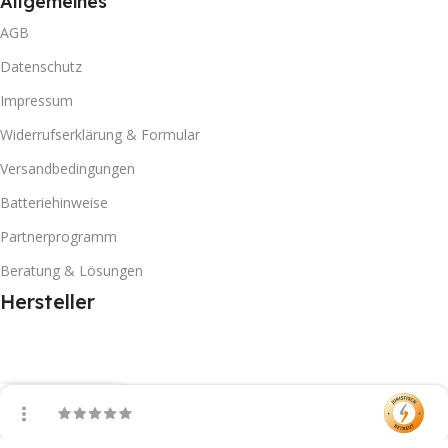
Allgemeines
AGB
Datenschutz
Impressum
Widerrufserklärung & Formular
Versandbedingungen
Batteriehinweise
Partnerprogramm
Beratung & Lösungen
Hersteller
Filter
Vergleichen
Warenkorb
Mein Konto