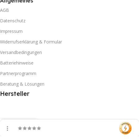
Allgemeines
AGB
Datenschutz
Impressum
Widerrufserklärung & Formular
Versandbedingungen
Batteriehinweise
Partnerprogramm
Beratung & Lösungen
Hersteller
Filter
Vergleichen
Warenkorb
Mein Konto